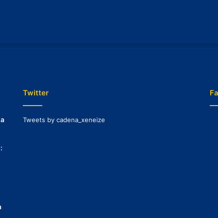
Twitter
F
na
Tweets by cadena_xeneize
:
a