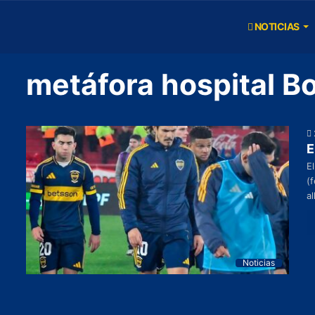
NOTICIAS
metáfora hospital B
E
El
(
a
Noticias