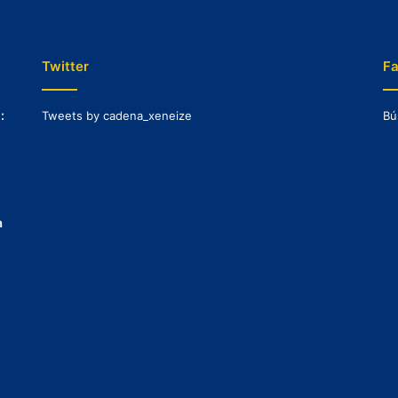
Twitter
F
:
Tweets by cadena_xeneize
Bú
a