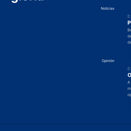
Noticias
P
B
d
d
Opinión
O
A
m
o