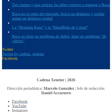
Tres puntos y una certeza: los pibes vuelven a empujar a Boca
Boca no se retira del mercado: busca un delantero y podría
sumar un defensor central
La “Montaña Rusa“ y la “Mandíbula de Cristal“
Boca no tiene un problema de fútbol, tiene un problema “de
cabeza“
Twitter
Tweets by cadena_xeneize
Facebook
Cadena Xeneize | 2026
Dirección periodística:
Marcelo González
| Jefe de redacción:
Daniel Accornero
Facebook
YouTube
Instagram