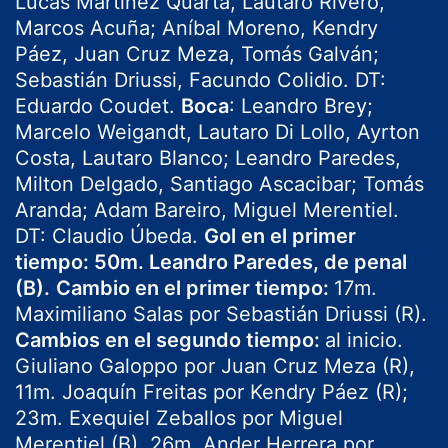
Lucas Martínez Quarta, Lautaro Rivero,
Marcos Acuña; Aníbal Moreno, Kendry
Páez, Juan Cruz Meza, Tomás Galván;
Sebastián Driussi, Facundo Colidio. DT:
Eduardo Coudet.
Boca
: Leandro Brey;
Marcelo Weigandt, Lautaro Di Lollo, Ayrton
Costa, Lautaro Blanco; Leandro Paredes,
Milton Delgado, Santiago Ascacibar; Tomás
Aranda; Adam Bareiro, Miguel Merentiel.
DT: Claudio Úbeda.
Gol en el primer
tiempo: 50m. Leandro Paredes, de penal
(B).
Cambio en el primer tiempo:
17m.
Maximiliano Salas por Sebastián Driussi (R).
Cambios en el segundo tiempo:
al inicio.
Giuliano Galoppo por Juan Cruz Meza (R),
11m. Joaquín Freitas por Kendry Páez (R);
23m. Exequiel Zeballos por Miguel
Merentiel (B), 26m. Ander Herrera por