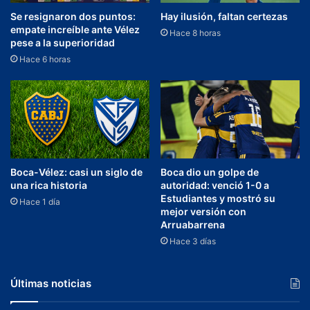
Se resignaron dos puntos:
Hay ilusión, faltan certezas
empate increíble ante Vélez
Hace 8 horas
pese a la superioridad
Hace 6 horas
Boca-Vélez: casi un siglo de
Boca dio un golpe de
una rica historia
autoridad: venció 1-0 a
Estudiantes y mostró su
Hace 1 día
mejor versión con
Arruabarrena
Hace 3 días
Últimas noticias