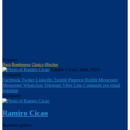
Etiquetas
Boca
Bombonera
Clasico
Hinchas
Ramiro Cicao
1 abril, 2024
Compartir
Facebook
Twitter
LinkedIn
Tumblr
Pinterest
Reddit
Messenger
Messenger
WhatsApp
Telegram
Viber
Line
Compartir por email
Imprimir
Compartir
Ramiro Cicao
Reportero gráfico