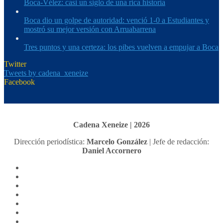
Boca-Vélez: casi un siglo de una rica historia
Boca dio un golpe de autoridad: venció 1-0 a Estudiantes y
mostró su mejor versión con Arruabarrena
Tres puntos y una certeza: los pibes vuelven a empujar a Boca
Twitter
Tweets by cadena_xeneize
Facebook
Cadena Xeneize | 2026
Dirección periodística:
Marcelo González
| Jefe de redacción:
Daniel Accornero