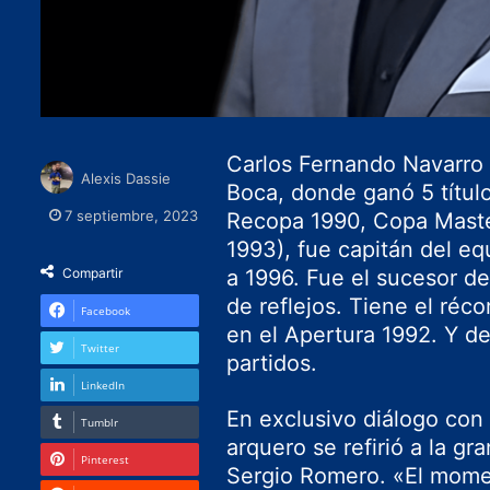
Carlos Fernando Navarro
Alexis Dassie
Boca, donde ganó 5 títul
7 septiembre, 2023
Recopa 1990, Copa Mast
1993), fue capitán del e
Compartir
a 1996. Fue el sucesor de 
de reflejos. Tiene el réc
Facebook
en el Apertura 1992. Y d
Twitter
partidos.
LinkedIn
En exclusivo diálogo con
Tumblr
arquero se refirió a la g
Pinterest
Sergio Romero. «El mome