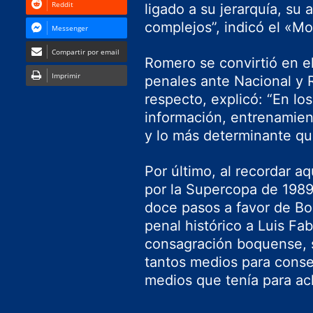
Reddit
ligado a su jerarquía, su
complejos”, indicó el «M
Messenger
Compartir por email
Romero se convirtió en el
Imprimir
penales ante Nacional y 
respecto, explicó: “En lo
información, entrenamient
y lo más determinante que
Por último, al recordar a
por la Supercopa de 1989,
doce pasos a favor de Bo
penal histórico a Luis Fab
consagración boquense, 
tantos medios para conseg
medios que tenía para ach