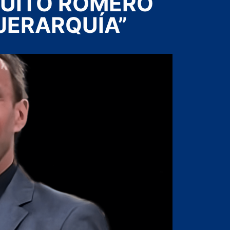
UITO ROMERO
 JERARQUÍA”