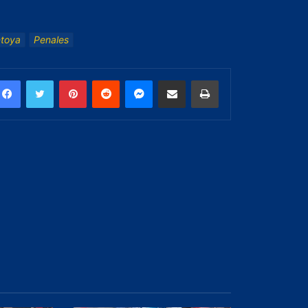
toya
Penales