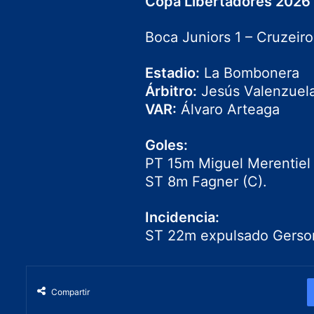
Copa Libertadores 2026 
Boca Juniors
1 –
Cruzeiro
Estadio:
La Bombonera
Árbitro:
Jesús Valenzuel
VAR:
Álvaro Arteaga
Goles:
PT 15m Miguel Merentiel 
ST 8m Fagner (C).
Incidencia:
ST 22m expulsado Gerson
Compartir