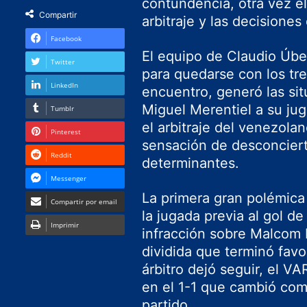
contundencia, otra vez e
Compartir
arbitraje y las decisiones
Facebook
El equipo de
Claudio Úb
Twitter
para quedarse con los tr
LinkedIn
encuentro, generó las si
Miguel Merentiel a su ju
Tumblr
el arbitraje del venezola
Pinterest
sensación de desconciert
Reddit
determinantes.
Messenger
La primera gran polémica
Compartir por email
la jugada previa al gol d
Imprimir
infracción sobre Malcom 
dividida que terminó favo
árbitro dejó seguir, el VA
en el 1-1 que cambió com
partido.