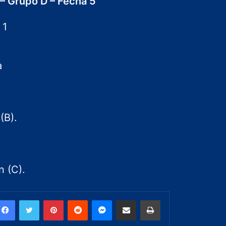
– Grupo D – Fecha 5
1
a
(B).
 (C).