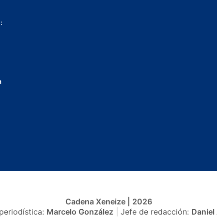
:
a
Cadena Xeneize | 2026
periodística:
Marcelo González
| Jefe de redacción:
Daniel