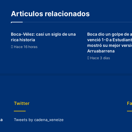
Articulos relacionados
Boca-Vélez: casi un siglo de una
Boca dio un golpe de 
rica historia
venció 1-0 a Estudiant
mostró su mejor vers
Hace 16 horas
Arruabarrena
Hace 3 días
Twitter
F
na
Tweets by cadena_xeneize