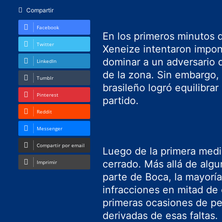
Compartir
Facebook
En los primeros minutos d
Twitter
Xeneize intentaron impon
dominar a un adversario 
LinkedIn
de la zona. Sin embargo, 
Tumblr
brasileño logró equilibrar
Pinterest
partido.
Reddit
Messenger
Compartir por email
Luego de la primera media
cerrado. Más allá de alg
Imprimir
parte de Boca, la mayorí
infracciones en mitad de 
primeras ocasiones de pel
derivadas de esas faltas.