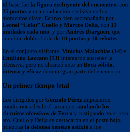
El base fue
la figura excluyente del encuentro
, con
25 puntos
y una conducción decisiva en los
momentos clave. Estuvo bien acompañado por
Leonel “Loku” Cuello y Marcos Delía
, con
13
unidades cada uno
, y por
Andrés Ibargüen
, que
sumó un doble-doble de
10 puntos y 10 rebotes
.
En el conjunto visitante,
Vinicius Malachias (14)
y
Emiliano Lezcano (13)
intentaron sostener la
ofensiva, pero no alcanzó ante un
Boca sólido,
intenso y eficaz
durante gran parte del encuentro.
Un primer tiempo letal
Los dirigidos por
Gonzalo Pérez
impusieron
condiciones desde el arranque,
anulando los
circuitos ofensivos de Ferro
y castigando en el otro
aro. Cuello y Delía se destacaron en el poste bajo,
mientras
la defensa xeneize asfixió
a los