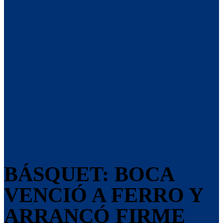
BÁSQUET: BOCA
VENCIÓ A FERRO Y
ARRANCÓ FIRME