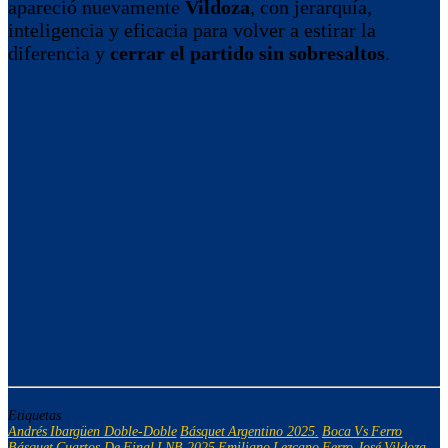
apareció nuevamente
Vildoza
, con jerarquía,
inteligencia y eficacia para volver a estirar la
diferencia y
cerrar el partido sin sobresaltos
.
Etiquetas
Andrés Ibargüen Doble-Doble
Básquet Argentino 2025.
Boca Vs Ferro
Básquet
Cuartos De Final LNB 2025
Emiliano Lezcano Ferro
José Vildoza