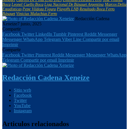
Boca
Leonel Cuello Boca
Liga Nacional De Básquet Argentina
Marcos Delía
Estadísticas
Pepe Vildoza Figura
Playoffs LNB
Resultado Boca Ferro
Básquet
Vinicius Malachias Ferro
Redacción Cadena
Xeneize
7 junio, 2025
Compartir
Facebook
Twitter
LinkedIn
Tumblr
Pinterest
Reddit
Messenger
Messenger
WhatsApp
Telegram
Viber
Line
Compartir por email
Imprimir
Compartir
Facebook
Twitter
Pinterest
Reddit
Messenger
Messenger
WhatsApp
Telegram
Compartir por email
Imprimir
Redacción Cadena Xeneize
Sitio web
Facebook
Twitter
YouTube
Instagram
Articulos relacionados