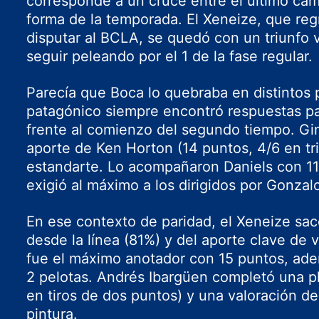
corresponde a un cruce entre el último ca
forma de la temporada. El Xeneize, que reg
disputar al BCLA, se quedó con un triunfo 
seguir peleando por el 1 de la fase regular.
Parecía que Boca lo quebraba en distintos 
patagónico siempre encontró respuestas par
frente al comienzo del segundo tiempo. Gi
aporte de Ken Horton (14 puntos, 4/6 en tr
estandarte. Lo acompañaron Daniels con 11
exigió al máximo a los dirigidos por Gonzal
En ese contexto de paridad, el Xeneize sa
desde la línea (81%) y del aporte clave de v
fue el máximo anotador con 15 puntos, ade
2 pelotas. Andrés Ibargüen completó una pl
en tiros de dos puntos) y una valoración de
pintura.