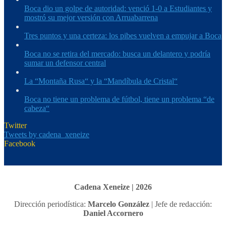
Boca dio un golpe de autoridad: venció 1-0 a Estudiantes y
mostró su mejor versión con Arruabarrena
Tres puntos y una certeza: los pibes vuelven a empujar a Boca
Boca no se retira del mercado: busca un delantero y podría
sumar un defensor central
La “Montaña Rusa“ y la “Mandíbula de Cristal“
Boca no tiene un problema de fútbol, tiene un problema “de
cabeza“
Twitter
Tweets by cadena_xeneize
Facebook
Cadena Xeneize | 2026
Dirección periodística:
Marcelo González
| Jefe de redacción:
Daniel Accornero