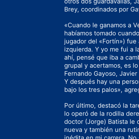
otros dos guardavallas, J
Brey, coordinados por Ga
«Cuando le ganamos a Vél
habíamos tomado cuando
jugador del «Fortín») fue a
izquierda. Y yo me fui a
ahí, pensé que iba a cam
grupal y acertamos, es lo
Fernando Gayoso, Javier 
Y después hay una perso
bajo los tres palos», agre
Por último, destacó la ta
lo operó de la rodilla der
doctor (Jorge) Batista le
nueva y también una ruti
inédita en mi carrera. No