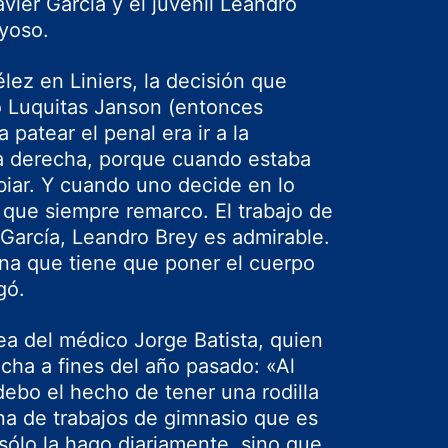
avier García y el juvenil Leandro
yoso.
ez en Liniers, la decisión que
 Luquitas Janson (entonces
 patear el penal era ir a la
 la derecha, porque cuando estaba
biar. Y cuando uno decide en lo
 que siempre remarco. El trabajo de
García, Leandro Brey es admirable.
na que tiene que poner el cuerpo
gó.
rea del médico Jorge Batista, quien
echa a fines del año pasado: «Al
 debo el hecho de tener una rodilla
na de trabajos de gimnasio que es
 sólo la hago diariamente, sino que