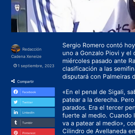
Sergio Romero contó hoy 
Redacción
uno a Gonzalo Piovi y el 
Cadena Xeneize
miércoles pasado ante Ra
1 septiembre, 2023
clasificación a las semif
disputará con Palmeiras d
Compartir
«En el penal de Sigali, s
Facebook
patear a la derecha. Per
Twitter
parados. Era el tercer pe
LinkedIn
fuerte al medio. Cuando ll
va a patear al medio», c
Tumblr
Cilindro de Avellaneda e
Pinterest