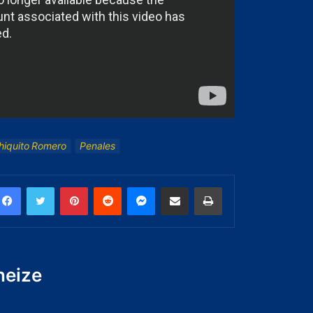
hiquito Romero
Penales
neize