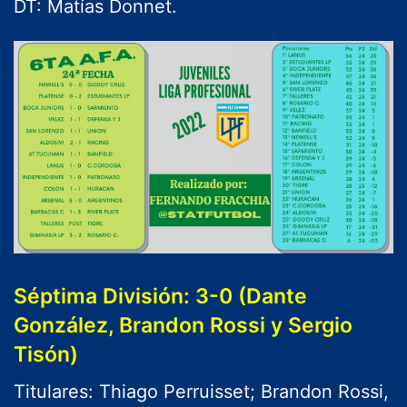
DT: Matías Donnet.
Séptima División: 3-0 (Dante
González, Brandon Rossi y Sergio
Tisón)
Titulares: Thiago Perruisset; Brandon Rossi,